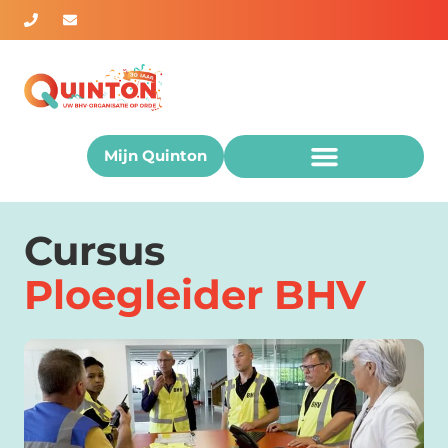
Mijn Quinton
Cursus
Ploegleider BHV