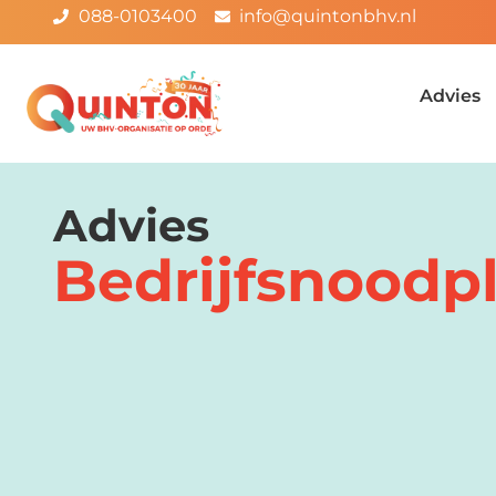
088-0103400
info@quintonbhv.nl
Advies
Advies
Bedrijfsnoodp