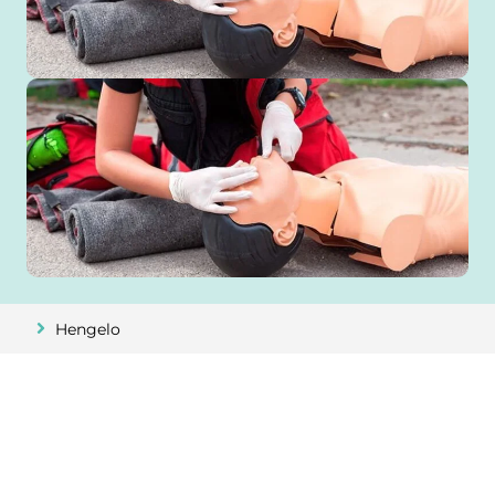
Hengelo
Hengelo