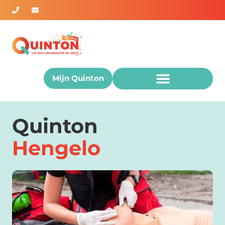
Mijn Quinton
Quinton
Hengelo