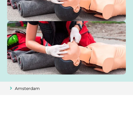
Amsterdam
Amsterdam