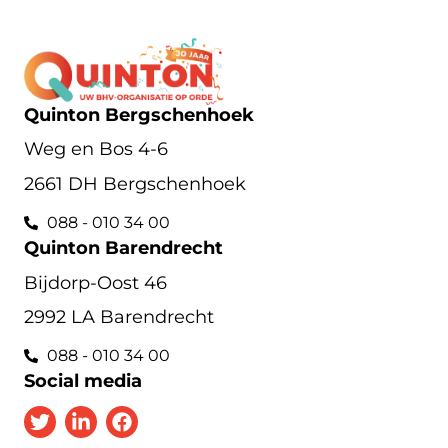
Quinton Bergschenhoek
Weg en Bos 4-6
2661 DH Bergschenhoek
088 - 010 34 00
Quinton Barendrecht
Bijdorp-Oost 46
2992 LA Barendrecht
088 - 010 34 00
Social media