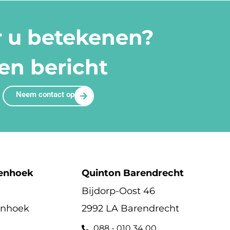
r u betekenen?
en bericht
Neem contact op
enhoek
Quinton Barendrecht
Bijdorp-Oost 46
enhoek
2992 LA Barendrecht
088 - 010 34 00